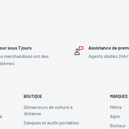
our sous 7 jours
Assistance de prem
les marchandises ont des
Agents dédiés 24h/2
blèmes
BOUTIQUE
MARQUES
Démarreurs de voiture à
Métra
distance
té
Alpin
Casques et audio portables
Botteur