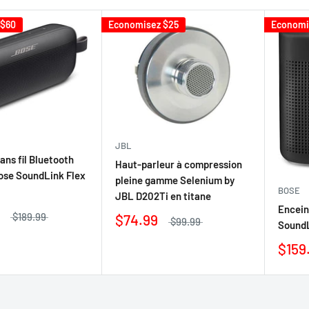
$60
Economisez
$25
Econom
JBL
ans fil Bluetooth
Haut-parleur à compression
ose SoundLink Flex
pleine gamme Selenium by
BOSE
JBL D202Ti en titane
Encein
$189.99
$74.99
$99.99
SoundL
$159