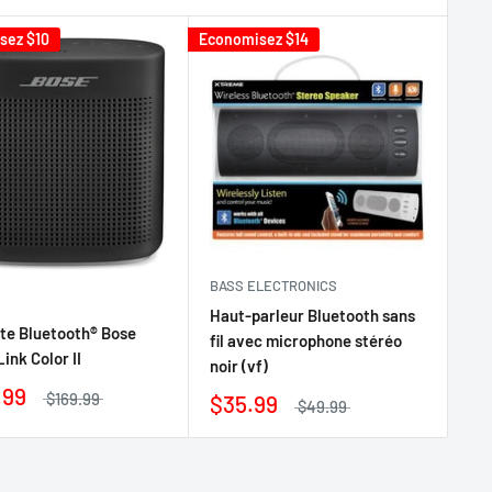
isez
$10
Economisez
$14
BASS ELECTRONICS
Haut-parleur Bluetooth sans
te Bluetooth® Bose
fil avec microphone stéréo
ink Color II
noir (vf)
.99
$169.99
$35.99
$49.99